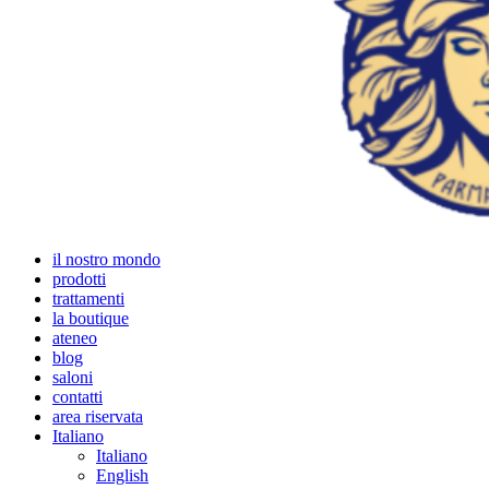
il nostro mondo
prodotti
trattamenti
la boutique
ateneo
blog
saloni
contatti
area riservata
Italiano
Italiano
English