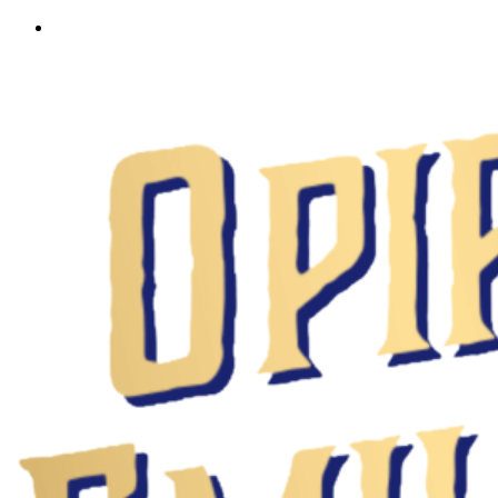
Ir
al
contenido