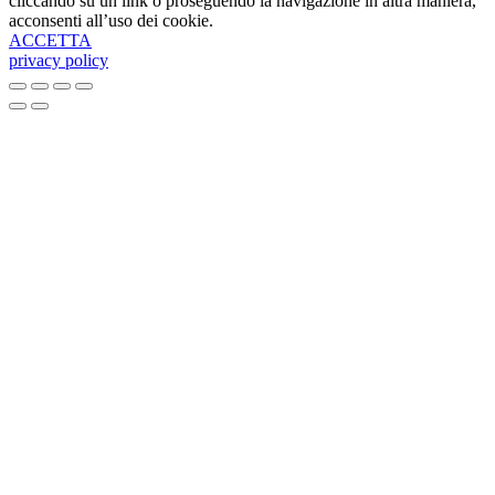
cliccando su un link o proseguendo la navigazione in altra maniera,
acconsenti all’uso dei cookie.
ACCETTA
privacy policy