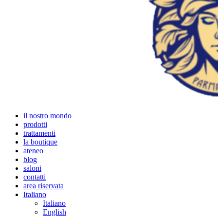
il nostro mondo
prodotti
trattamenti
la boutique
ateneo
blog
saloni
contatti
area riservata
Italiano
Italiano
English