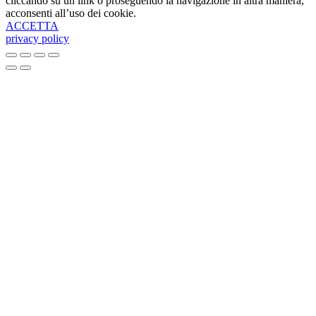
cliccando su un link o proseguendo la navigazione in altra maniera,
acconsenti all’uso dei cookie.
ACCETTA
privacy policy