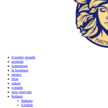
il nostro mondo
prodotti
trattamenti
la boutique
ateneo
blog
saloni
contatti
area riservata
Italiano
Italiano
English