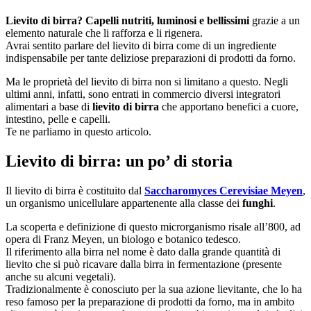
Lievito di birra? Capelli nutriti, luminosi e bellissimi
grazie a un
elemento naturale che li rafforza e li rigenera.
Avrai sentito parlare del lievito di birra come di un ingrediente
indispensabile per tante deliziose preparazioni di prodotti da forno.
Ma le proprietà del lievito di birra non si limitano a questo. Negli
ultimi anni, infatti, sono entrati in commercio diversi integratori
alimentari a base di
lievito di birra
che apportano benefici a cuore,
intestino, pelle e capelli.
Te ne parliamo in questo articolo.
Lievito di birra: un po’ di storia
Il lievito di birra è costituito dal
Saccharomyces Cerevisiae Meyen
,
un organismo unicellulare appartenente alla classe dei
funghi
.
La scoperta e definizione di questo microrganismo risale all’800, ad
opera di Franz Meyen, un biologo e botanico tedesco.
Il riferimento alla birra nel nome è dato dalla grande quantità di
lievito che si può ricavare dalla birra in fermentazione (presente
anche su alcuni vegetali).
Tradizionalmente è conosciuto per la sua azione lievitante, che lo ha
reso famoso per la preparazione di prodotti da forno, ma in ambito