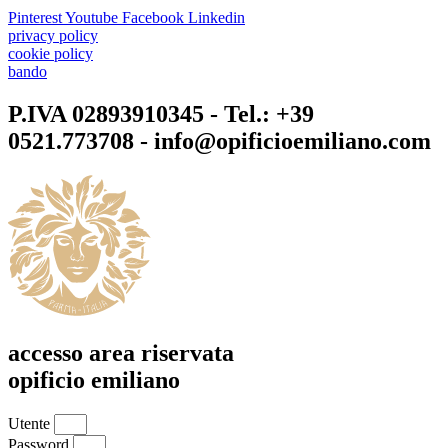
Pinterest
Youtube
Facebook
Linkedin
privacy policy
cookie policy
bando
P.IVA 02893910345 - Tel.: +39
0521.773708 - info@opificioemiliano.com
accesso area riservata
opificio emiliano
Utente
Password