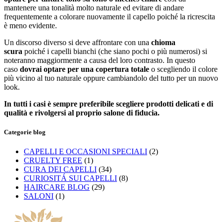
mantenere una tonalità molto naturale ed evitare di andare
frequentemente a colorare nuovamente il capello poiché la ricrescita
è meno evidente.
Un discorso diverso si deve affrontare con una
chioma
scura
poiché i capelli bianchi (che siano pochi o più numerosi) si
noteranno maggiormente a causa del loro contrasto. In questo
caso
dovrai optare per una copertura totale
o scegliendo il colore
più vicino al tuo naturale oppure cambiandolo del tutto per un nuovo
look.
In tutti i casi è sempre preferibile scegliere prodotti delicati e di
qualità e rivolgersi al proprio salone di fiducia.
Categorie blog
CAPELLI E OCCASIONI SPECIALI
(2)
CRUELTY FREE
(1)
CURA DEI CAPELLI
(34)
CURIOSITÁ SUI CAPELLI
(8)
HAIRCARE BLOG
(29)
SALONI
(1)