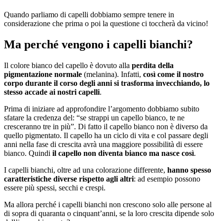
Quando parliamo di capelli dobbiamo sempre tenere in
considerazione che prima o poi la questione ci toccherà da vicino!
Ma perché vengono i capelli bianchi?
Il colore bianco del capello è dovuto alla
perdita della
pigmentazione normale
(melanina). Infatti,
così come il nostro
corpo durante il corso degli anni si trasforma invecchiando, lo
stesso accade ai nostri capelli
.
Prima di iniziare ad approfondire l’argomento dobbiamo subito
sfatare la credenza del: “se strappi un capello bianco, te ne
cresceranno tre in più”. Di fatto il capello bianco non è diverso da
quello pigmentato. Il capello ha un ciclo di vita e col passare degli
anni nella fase di crescita avrà una maggiore possibilità di essere
bianco. Quindi
il capello non diventa bianco ma nasce così
.
I capelli bianchi, oltre ad una colorazione differente,
hanno spesso
caratteristiche diverse rispetto agli altri
: ad esempio possono
essere più spessi, secchi e crespi.
Ma allora perché i capelli bianchi non crescono solo alle persone al
di sopra di quaranta o cinquant’anni, se la loro crescita dipende solo