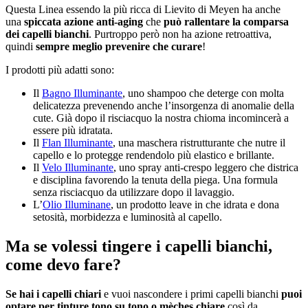
Questa Linea essendo la più ricca di Lievito di Meyen ha anche
una
spiccata azione anti-aging
che
può rallentare la comparsa
dei capelli bianchi
. Purtroppo però non ha azione retroattiva,
quindi
sempre meglio prevenire che curare
!
I prodotti più adatti sono:
Il
Bagno Illuminante
, uno shampoo che deterge con molta
delicatezza prevenendo anche l’insorgenza di anomalie della
cute. Già dopo il risciacquo la nostra chioma incomincerà a
essere più idratata.
Il
Flan Illuminante
, una maschera ristrutturante che nutre il
capello e lo protegge rendendolo più elastico e brillante.
Il
Velo Illuminante
, uno spray anti-crespo leggero che districa
e disciplina favorendo la tenuta della piega. Una formula
senza risciacquo da utilizzare dopo il lavaggio.
L’
Olio Illuminane
, un prodotto leave in che idrata e dona
setosità, morbidezza e luminosità al capello.
Ma se volessi tingere i capelli bianchi,
come devo fare?
Se hai i capelli chiari
e vuoi nascondere i primi capelli bianchi
puoi
optare per tinture tono su tono o mèches chiare
così da