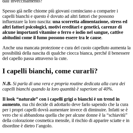
dall’invecchiamento?
Spesso già nelle chiome più giovani cominciano a comparire i
capelli bianchi e questo è dovuto ad altri fattori che possono
influenzare la loro nascita:
una scorretta alimentazione, stress ed
altri fattori psicologici, motivi ereditari e genetici, carenze di
alcune importanti vitamine o ferro e iodio nel sangue, cattive
abitudini come il fumo possono essere tra le cause
.
Anche una mancata protezione e cura del cuoio capelluto aumenta la
possibilità della nascita di qualche ciocca bianca, perché il benessere
del capello passa attraverso la cute.
I capelli bianchi, come curarli?
N.B.
Si parla di una vera e propria routine dedicata alla cura dei
capelli bianchi quando la loro quantità è superiore al 40%.
Il look “naturale” con i capelli grigi o bianchi è un trend in
aumento
, ma chi decide di adottarlo deve farlo sapendo che la cura
per i propri capelli dovrà aumentare invece di diminuire. Infatti se è
vero che si abbandona quella che per alcune donne è la “schiavitù”
della colorazione cosmetica mensile, il rischio di apparire sciatte e in
disordine è dietro l’angolo.